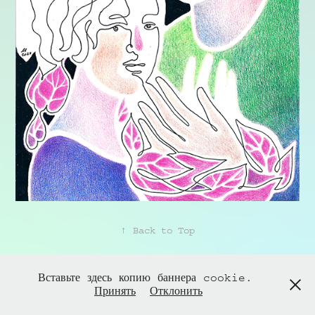
↑
Back to Top
Вставьте здесь копию баннера cookie.
Powered by
Adobe Portfolio
Принять
Отклонить